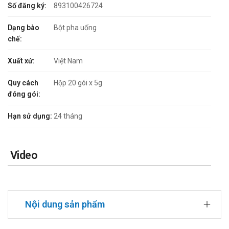
Số đăng ký:
893100426724
Dạng bào
Bột pha uống
chế:
Xuất xứ:
Việt Nam
Quy cách
Hộp 20 gói x 5g
đóng gói:
Hạn sử dụng:
24 tháng
Video
Nội dung sản phẩm