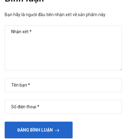
Đối với phụ nữ đang mang thai: Sorbitol 5g có thể được
Bạn hãy là người đầu tiên nhận xét về sản phẩm này
cân nhắc sử dụng cho phụ nữ mang thai khi gặp táo bón
chức năng, do thuốc hầu như không hấp thu toàn thân
đáng kể. Tuy nhiên, việc sử dụng cần thận trọng, ưu tiên
liều thấp, thời gian ngắn và theo dõi đáp ứng tiêu hóa để
tránh gây rối loạn nhu động ruột.
Đối với phụ nữ đang cho con bú: Sorbitol 5g được đánh
giá ít nguy cơ đối với trẻ bú mẹ vì lượng thuốc hấp thu vào
máu rất thấp và khó bài tiết qua sữa. Trong quá trình sử
dụng, người mẹ cần theo dõi dấu hiệu rối loạn tiêu hóa ở
cả mẹ và trẻ để kịp thời điều chỉnh.
Thuốc Sorbitol 5g giá bao nhiêu? Mua ở
đâu uy tín?
Sorbitol 5g
hiện đang có giá khoảng
60.000vnđ/hộp
.
Thuốc hiện có bán tại
Hà An
, để mua hàng chính hãng,
ĐĂNG BÌNH LUẬN
chất lượng, bạn hãy liên hệ trực tiếp với chúng tôi qua
Hotline 0971.899.466 hoặc Zalo 090.179.6388.