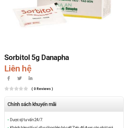
Sorbitol 5g Danapha
Liên hệ
( 0 Reviews )
Chính sách khuyến mãi
Dược sỹ tư vấn 24/7.
Khách hàng lấy sỉ, sll vui lòng liên hệ call/Zalo để được cập nhật giá