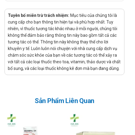
tại gan và các mô chuyển hóa carbohydrate.
Chuyển hóa: Sorbitol được chuyển hóa tại gan
Tuyên bố miễn trừ trách nhiệm:
Mục tiêu của chúng tôi là
thành fructose thông qua enzym sorbitol
cung cấp cho bạn thông tin hiện tại và phù hợp nhất. Tuy
dehydrogenase.
nhiên, vì thuốc tương tác khác nhau ở mỗi người, chúng tôi
Thải trừ: Phần không được hấp thu sẽ thải trừ qua
không thể đảm bảo rằng thông tin này bao gồm tất cả các
phân, phần đã chuyển hóa thải trừ chủ yếu qua
tương tác có thể. Thông tin này không thay thế cho lời
nước tiểu.
khuyên y tế. Luôn luôn nói chuyện với nhà cung cấp dịch vụ
Thuốc Sorbitol 5g có tác dụng gì?
chăm sóc sức khỏe của bạn về các tương tác có thể xảy ra
với tất cả các loại thuốc theo toa, vitamin, thảo dược và chất
Hỗ trợ làm mềm phân và cải thiện tình trạng táo bón chức
bổ sung, và các loại thuốc không kê đơn mà bạn đang dùng.
năng.
Giúp kích thích nhu động ruột, hỗ trợ quá trình đại tiện diễn
ra thuận lợi hơn.
Hỗ trợ tăng tiết mật trong các rối loạn tiêu hóa liên quan
Sản Phẩm Liên Quan
đến gan mật.
Góp phần giảm cảm giác đầy bụng, khó tiêu do ứ trệ tiêu
hóa.
Ai nên sử dụng thuốc này?