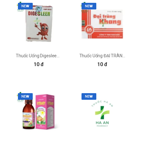
cũng hỗ trợ ngăn ngừa táo bón hiệu quả. Đặc
NEW
NEW
biệt đối với những người kén ăn, mắc sốt rét.
Hỗ trợ ngăn ngừa viêm đau khớp và đau nhức
cơ bắp: Tinh dầu nhục quả có thể chống viêm,
giảm đau cơ, khớp cấp và mạn tính. Có thể chiết
thành dạng bơ đậu khấu để xoa bóp cho người
bệnh, giảm những cơn đau cơ, mỏi vai gáy,...
Kháng khuẩn: Axit Myristic có trong nhục quả
Thuốc Uống Digesleen Công Ty Cổ Phần Dược Phẩm Việt (Đông Dược Việt)
Thuốc Uống ĐẠI TRÀNG KHANG Công Ty TNHH Nam Dược
có thể ức chế nhiều loại vi khuẩn gây hại và hỗ
10 đ
10 đ
trợ khả năng chống khuẩn của hệ thống miễn
dịch.
Gây mê: Methyl Eugenol và Elastin trong đậu
khấu có thể bay hơi dễ dàng và cơ tác dụng gây
mê.
NEW
NEW
Hỗ trợ quá trình đào thải độc tố: Hàm lượng
Magie và chống chống oxy hóa cao giúp nhục
quả hạn chế sự phát triển của các gốc tự do và
kích hoạt các enzyme hỗ trợ đào thảo độc tố
trong cơ thể.