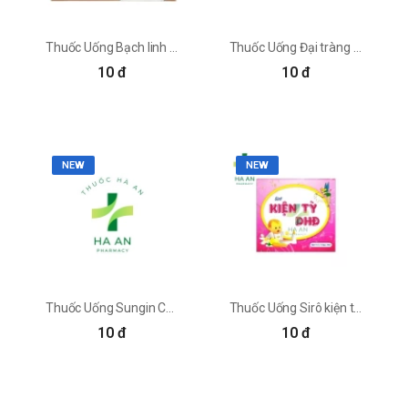
có thể tăng dẫn truyền thần kinh Dopamine và
Serotonin ở não bộ, từ đó giúp người bệnh an
thần và chống lại căng thẳng.
Thuốc Uống Bạch linh sâm đông dược việt Công Ty Cổ Phần Dược Phẩm Việt (Đông Dược Việt)
Thuốc Uống Đại tràng PV Công Ty Cổ Phần Dược Phúc Vinh
Cải thiện được tình trạng mất ngủ: Hạt nhục
10 đ
10 đ
quả có thể làm dịu căng thẳng và tăng cường
giải phóng Serotonin giúp an thần, dễ chịu để đi
vào giấc ngủ sâu hơn.
Tăng cường hệ thống miễn dịch: Dược liệu có
chứa nhiều vitamin và khoáng chất có thể bảo
NEW
NEW
vệ cơ thể khỏi các gốc tự do và tăng sức đề
kháng.
Ngăn ngừa sâu răng: Nhục quả có đặc tính
kháng khuẩn và ngăn ngừa được một số vi
khuẩn có thể gây ra các vấn đề răng miệng. Bên
cạnh đó, hàm lượng tinh dầu trong dược liệu có
thể cải thiện được tình trạng đau buốt răng hiệu
Thuốc Uống Sungin Chi Nhánh Công Ty Cp Sao Thái Dương Tại Hà Nam
Thuốc Uống Sirô kiện tỳ DHĐ Công Ty Cổ Phần Dược Phẩm Hoa Việt
quả.
10 đ
10 đ
Hỗ trợ hoạt động của hệ thống tiêu hóa: Tăng
cường bài tiết dịch dạ dày giúp cho quá trình
tiêu hóa diễn ra nhanh chóng và hiệu quả hơn.
Bên cạnh đó, lượng chất xơ có trong dược liệu