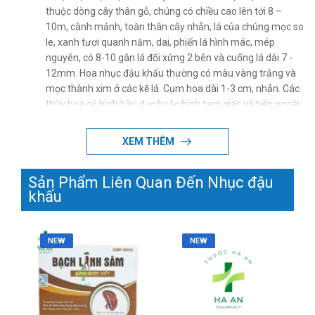
thuộc dòng cây thân gỗ, chúng có chiều cao lên tới 8 –
10m, cành mảnh, toàn thân cây nhẵn, lá của chúng mọc so
le, xanh tươi quanh năm, dai, phiến lá hình mác, mép
nguyên, có 8-10 gân lá đối xứng 2 bên và cuống lá dài 7 -
12mm. Hoa nhục đậu khấu thường có màu vàng trắng và
mọc thành xim ở các kẽ lá. Cụm hoa dài 1-3 cm, nhẵn. Các
thùy hoa có hình bầu dục hoặc hình tam giác và bên ngoài
màu nâu.
----------------------------------------------------
XEM THÊM
Công dụng chữa bệnh của nhục đậu khấu
Sản Phẩm Liên Quan Đến Nhục đậu
Nhục đậu khấu được sử dụng trong y học từ lâu, không chỉ
khấu
trong Y Học Cổ Truyền mà y học hiện đại cũng được sử
dụng rộng rãi với những công dụng như:
NEW
Tăng cường chức năng não bộ: Nhục quả có
NEW
chứa hợp chất Myristicin, hợp chất này có thể
hỗ trợ cải thiện trí nhớ, kích thích hệ thống thần
kinh và hỗ trợ điều trị bệnh Alzheimer.
Hỗ trợ chống trầm cảm: Myristicin và Elemicin