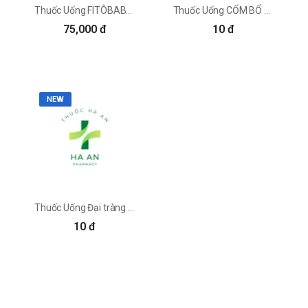
9 tác dụng của quả nhục đậu khấu mà bạn
Thuốc Uống FITÔBABY - Fitopharma
Thuốc Uống CỐM BỔ TỲ Công Ty Cổ Phần Dược Hà Tĩnh
nên biết
75,000 đ
10 đ
Hạt đậu khấu chống trầm cảm
Nếu một người đang bị lo lắng hoặc trầm cảm,
hạt nhục đậu khấu là một phương pháp điều trị
NEW
tự nhiên rất tốt. Loại hạt này mang lại nhiều lợi
ích cho người bệnh như giúp giảm huyết áp khi
căng thẳng, giúp cải thiện tâm trạng khi người
bệnh cảm thấy suy sụp. Một nghiên cứu năm
2012 công bố trên Tạp chí Phytomeesine của
Avicenna (Avicenna Journal of Phytomedicine)
cũng đã nêu bật khả năng chống trầm cảm của
hạt nhục đậu khấu. Các chuyên gia đã chỉ ra:
Thuốc Uống Đại tràng hoàn Công ty CPDP Yên Bái
các hợp chất dầu myristicin và elemicin trong
10 đ
hạt nhục đậu khấu kích hoạt các chất dẫn
truyền thần kinh serotonin và dopamine trong
não, từ đó giúp an thần và giảm lo âu. Ngoài ra,
những chất này cũng giúp cơ thể và tâm trí đối
phó với căng thẳng tốt hơn.