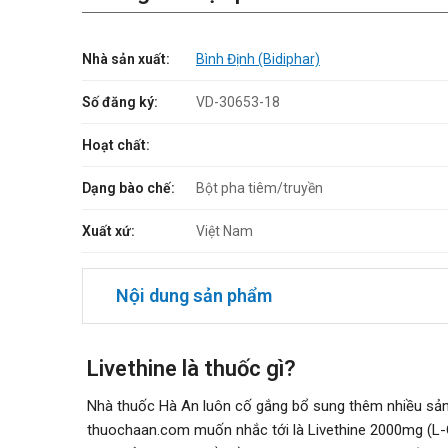
Nhà sản xuất:
Bình Định (Bidiphar)
Số đăng ký:
VD-30653-18
Hoạt chất:
Dạng bào chế:
Bột pha tiêm/truyền
Xuất xứ:
Việt Nam
Nội dung sản phẩm
Livethine là thuốc gì?
Nhà thuốc Hà An luôn cố gắng bổ sung thêm nhiều sả
thuochaan.com muốn nhắc tới là Livethine 2000mg (L-Orn