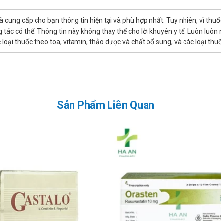
hể gây ra các tác dụng phụ không mong muốn, nghiêm trọng có thể gâ
cần theo dõi phản ứng của người dùng, nếu thấy có bất cứ phản ứng l
là cung cấp cho bạn thông tin hiện tại và phù hợp nhất. Tuy nhiên, vì th
cứu kịp thời.
tác có thể. Thông tin này không thay thế cho lời khuyên y tế. Luôn luôn
ín?
ác loại thuốc theo toa, vitamin, thảo dược và chất bổ sung, và các loại 
ại Nhà thuốc Hà An theo 3 cách như sau:
Sản Phẩm Liên Quan
 luôn là niềm tự hào và là sự thành công lớn nhất đối với Nhà thuố