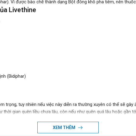
har). Vì được bào chế thành dạng Bột đông khô pha tiêm, nên thuố
ủa Livethine
g
nh (Bidiphar)
m trọng, tuy nhiên nếu việc này diễn ra thường xuyên có thể sẽ gây 
ư thời gian quên liều chưa lâu, còn nếu như quên quá lâu hoặc gần tới 
n có thể tạo nhắc nhở, báo thức nhắc uống thuốc bằng điện thoại để
XEM THÊM