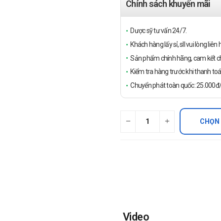
Chính sách khuyến mãi
Dược sỹ tư vấn 24/7.
Khách hàng lấy sỉ, sll vui lòng liê
Sản phẩm chính hãng, cam kết ch
Kiểm tra hàng trước khi thanh toá
Chuyển phát toàn quốc: 25.000đ/đ
CHỌN
Video