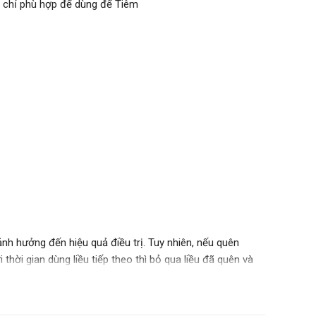
c chỉ phù hợp để dùng để Tiêm
ảnh hưởng đến hiệu quả điều trị. Tuy nhiên, nếu quên
thời gian dùng liều tiếp theo thì bỏ qua liều đã quên và
 tránh ảnh hưởng tới tác dụng của sản phẩm.