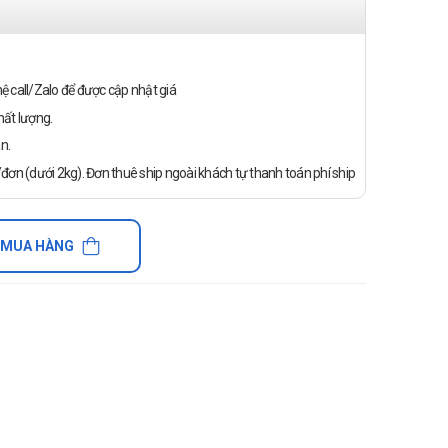
n hệ call/Zalo để được cập nhật giá
ất lượng.
n.
ơn (dưới 2kg). Đơn thuê ship ngoài khách tự thanh toán phí ship
 MUA HÀNG