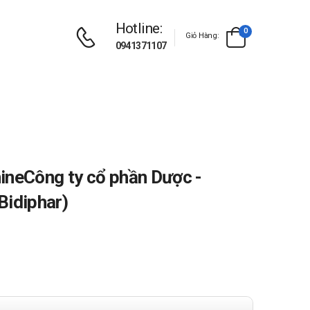
Hotline:
0
Giỏ Hàng:
0941371107
ineCông ty cổ phần Dược -
Bidiphar)