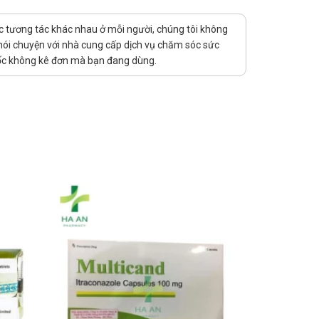
y ngộ độc. Vì thế cần thận trọng khi dùng thuốc, chú
ạ nào cần báo ngay cho bác sĩ điều trị đồng thời đưa
uốc tương tác khác nhau ở mỗi người, chúng tôi không
 nói chuyện với nhà cung cấp dịch vụ chăm sóc sức
thuốc không kê đơn mà bạn đang dùng.
c Hà An. Nhà thuốc Hà An chúc bạn luôn mạnh khỏe, vui