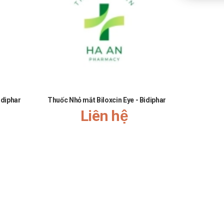
idiphar
Thuốc Nhỏ mắt Biloxcin Eye - Bidiphar
Thuốc Ti
Liên hệ
mlCông Ty 
Y 