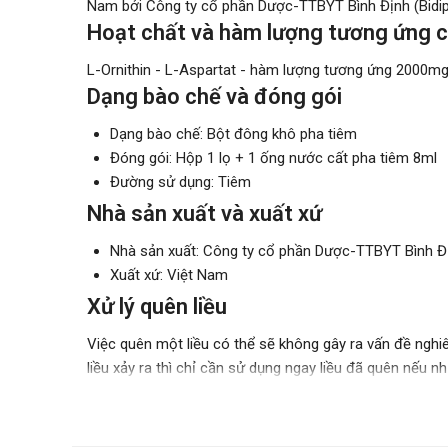
Nam bởi Công ty cổ phần Dược-TTBYT Bình Định (Bidip
Hoạt chất và hàm lượng tương ứng c
L-Ornithin - L-Aspartat - hàm lượng tương ứng 2000m
Dạng bào chế và đóng gói
Dạng bào chế: Bột đông khô pha tiêm
Đóng gói: Hộp 1 lọ + 1 ống nước cất pha tiêm 8ml
Đường sử dụng: Tiêm
Nhà sản xuất và xuất xứ
Nhà sản xuất: Công ty cổ phần Dược-TTBYT Bình Đị
Xuất xứ: Việt Nam
Xử lý quên liều
Việc quên một liều có thể sẽ không gây ra vấn đề nghiê
liều xảy ra thì chỉ cần sử dụng ngay liều đã quên nếu nh
chỉ cần uống liều sắp đến. Và nếu như hay quên thì bạ
Xử lý quá quên liều