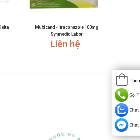
Delta
Multicand - Itraconazole 100mg
Licotan -
Synmedic Labor
Liên hệ
Thêm
Gọi T
Chat
Chat v