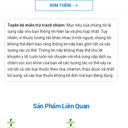
Xử lý quên liều
XEM THÊM
Việc quên một liều có thể sẽ không gây ra vấn đề nghiêm
trọng, tuy nhiên nếu việc này diễn ra thường xuyên có thể sẽ
Tuyên bố miễn trừ trách nhiệm:
Mục tiêu của chúng tôi là
gây ảnh hưởng đến hiệu quả điều trị. Tuy nhiên, nếu quên liều
cung cấp cho bạn thông tin hiện tại và phù hợp nhất. Tuy
xảy ra thì chỉ cần sử dụng ngay liều đã quên nếu như thời gian
nhiên, vì thuốc tương tác khác nhau ở mỗi người, chúng tôi
quên liều chưa lâu, còn nếu như quên quá lâu hoặc gần tới
không thể đảm bảo rằng thông tin này bao gồm tất cả các
thời gian dùng liều tiếp theo thì bỏ qua liều đã quên và chỉ cần
tương tác có thể. Thông tin này không thay thế cho lời
uống liều sắp đến. Và nếu như hay quên thì bạn có thể tạo
khuyên y tế. Luôn luôn nói chuyện với nhà cung cấp dịch vụ
nhắc nhở, báo thức nhắc uống thuốc bằng điện thoại để tránh
chăm sóc sức khỏe của bạn về các tương tác có thể xảy ra
ảnh hưởng tới tác dụng của sản phẩm.
với tất cả các loại thuốc theo toa, vitamin, thảo dược và chất
Xử lý quá quên liều
bổ sung, và các loại thuốc không kê đơn mà bạn đang dùng.
Dược phẩm đặc biệt là thuốc khi sử dụng quá liều có thể gây
ra các tác dụng phụ không mong muốn, nghiêm trọng có thể
gây ngộ độc. Vì thế cần thận trọng khi dùng thuốc, chú ý sử
Sản Phẩm Liên Quan
dụng đúng liều lượng được chỉ định. Khi quá liều cần theo dõi
phản ứng của người dùng, nếu thấy có bất cứ phản ứng lạ nào
cần báo ngay cho bác sĩ điều trị đồng thời đưa người bệnh đi
tới bệnh viện uy tín gần nhất để được sơ cứu kịp thời.