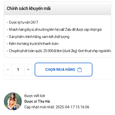
Chính sách khuyến mãi
Dược sỹ tư vấn 24/7.
Khách hàng lấy sỉ, sll vui lòng liên hệ call/Zalo để được cập nhật giá
Sản phẩm chính hãng, cam kết chất lượng.
Kiểm tra hàng trước khi thanh toán.
Chuyển phát toàn quốc: 25.000đ/đơn (dưới 2kg). Đơn thuê ship ngoài khách
CHỌN MUA HÀNG
Được viết bởi
Dược sĩ Thu Hà
Cập nhật mới nhất: 2025-04-17 15:16:06