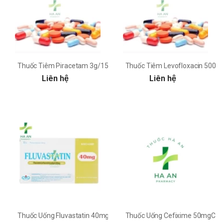
Thuốc Tiêm Piracetam 3g/15mlCông ty CPDP Minh Dân
Thuốc Tiêm Levofloxacin 500
Liên hệ
Liên hệ
Thuốc Uống Fluvastatin 40mgCông ty CPDP Minh Dân
Thuốc Uống Cefixime 50mgCôn