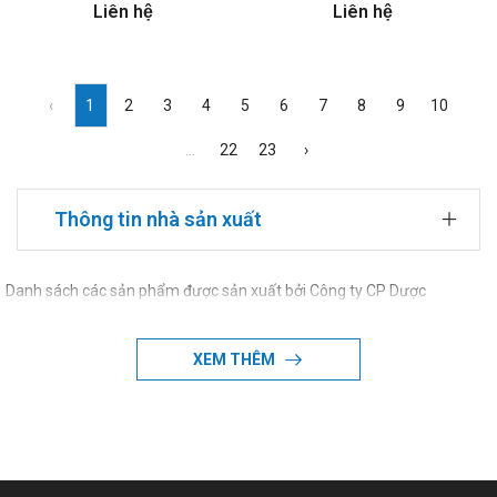
Liên hệ
Liên hệ
‹
1
2
3
4
5
6
7
8
9
10
...
22
23
›
Thông tin nhà sản xuất
Danh sách các sản phẩm được sản xuất bởi Công ty CP Dược
Phẩm Minh Dân
XEM THÊM