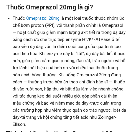
Thuốc Omeprazol 20mg là gì?
Thuốc
Omeprazol 20mg
là một loại thuốc thuộc nhóm ức
chế bơm proton (PPI), với thành phần chính là Omeprazol
— hoạt chất giúp giảm mạnh lượng axit tiết ra trong dạ dày
bằng cách ức chế trực tiếp enzyme H⁺/K⁺-ATPase ở tế
bào viền dạ dày, vốn là điểm cuối cùng của quá trình tạo
acid tiêu hóa. Khi enzyme này bị “tắt”, dạ dày bài tiết ít acid
hơn, giúp giảm cảm giác ợ nóng, đau rát, trào ngược và hỗ
trợ lành loét hiệu quả hơn so với nhiều loại thuốc trung
hòa acid thông thường. Khi uống Omeprazol 20mg đúng
cách — thường trước bữa ăn theo chỉ định bác sĩ — thuốc
đi vào ruột non, hấp thu và bắt đầu làm việc nhanh chóng
với tác dụng kéo dài suốt nhiều giờ, góp phần cải thiện
triệu chứng và bảo vệ niêm mạc dạ dày-thực quản trong
các trường hợp như viêm thực quản do trào ngược, loét dạ
dày-tá tràng và hội chứng tăng tiết acid như Zollinger-
Ellison.