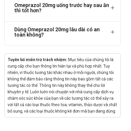
Omeprazol 20mg uống trước hay sau ăn
làm thay đổi khả năng hấp thu, do cơ chế ức chế
thì tốt hơn?
tiết acid dạ dày giúp tăng dần sinh khả dụng của
chính thuốc. Hoạt chất này liên kết mạnh với protein
huyết tương (khoảng 95%), phân bố rộng trong cơ
Dùng Omeprazol 20mg lâu dài có an
toàn không?
thể và tập trung nhiều tại tế bào thành của dạ dày.
Khi sử dụng đều đặn mỗi ngày theo liều chỉ
định, sinh khả dụng có thể vượt trên 60%. Mặc
dù thời gian bán thải ngắn, khoảng 40 phút, nhưng
Tuyên bố miễn trừ trách nhiệm:
Mục tiêu của chúng tôi là
tác dụng ức chế tiết acid kéo dài, vì vậy Omeprazol
cung cấp cho bạn thông tin hiện tại và phù hợp nhất. Tuy
thường chỉ cần dùng một lần mỗi ngày.
nhiên, vì thuốc tương tác khác nhau ở mỗi người, chúng tôi
Omeprazol được chuyển hóa chủ yếu tại gan và
không thể đảm bảo rằng thông tin này bao gồm tất cả các
đào thải nhanh khỏi cơ thể, trong đó khoảng 80%
tương tác có thể. Thông tin này không thay thế cho lời
được bài xuất qua nước tiểu, phần còn lại theo
khuyên y tế. Luôn luôn nói chuyện với nhà cung cấp dịch vụ
phân. Các chất chuyển hóa không còn hoạt tính
chăm sóc sức khỏe của bạn về các tương tác có thể xảy ra
với tất cả các loại thuốc theo toa, vitamin, thảo dược và chất
dược lý, tuy nhiên có khả năng tương tác với nhiều
bổ sung, và các loại thuốc không kê đơn mà bạn đang dùng.
thuốc khác do ảnh hưởng đến hệ enzym CYP450.
Dược động học của thuốc không thay đổi đáng kể
ở người cao tuổi hoặc bệnh nhân suy thận. Với