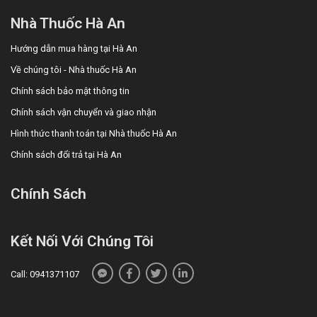
trị viêm loét dạ dày - tá tràng đang được Nhà thuốc Hà An
Nhà Thuốc Hà An
cập nhật nhằm đáp ứng từng nhu cầu điều trị khác nhau.
Người dùng có thể liên hệ trực tiếp Nhà thuốc Hà An để
Hướng dẫn mua hàng tại Hà An
được tư vấn sản phẩm phù hợp với tình trạng hiện tại.
Về chúng tôi - Nhà thuốc Hà An
Chính sách bảo mật thông tin
Chính sách vận chuyển và giao nhận
Hình thức thanh toán tại Nhà thuốc Hà An
Chính sách đổi trả tại Hà An
Chính Sách
Kết Nối Với Chúng Tôi
Call: 0941371107