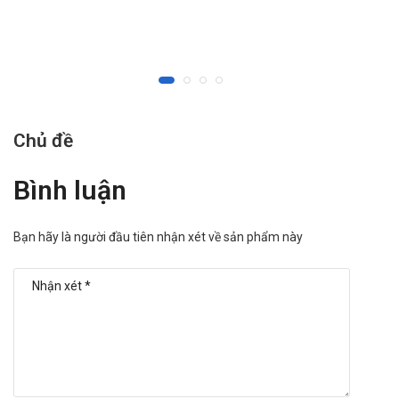
Điều trị loét dạ dày - tá tràng: Uống 20 mg (1 viên) x 1
lần/ ngày, Có thể dùng 40 mg (2 viên) đối với những
trường hợp nặng, duy trì 4 tuần nếu bệnh nhân điều trị
loét tá tràng, duy trì 8 tuần nếu bệnh nhân điều trị loét
dạ dày.
Hội chứng Zollinger - Ellison: Uống 1 lần/ ngày, mỗi lần
60 mg (3 viên). Ở liều cao: 80 mg (4 viên) thì uống ngày
Chủ đề
2 lần, mỗi lần 2 viên.
Hoặc theo hướng dẫn của Bác sĩ.
Bình luận
Cách dùng:
Uống trước bữa ăn sáng 30 phút.
Bạn hãy là người đầu tiên nhận xét về sản phẩm này
Dùng nguyên viên cùng 1 cốc nước đầy
Tác dụng phụ có thể gặp khi dùng thuốc
Đau đầu, buồn ngủ, hoa mắt chóng mặt, nôn, buồn nôn,
đại tiện bí, chướng bụng là các tác dụng không mong
muốn thường gặp.
Mất ngủ, mệt mỏi, rối loạn cảm giác, ngứa, nổi mày đay,