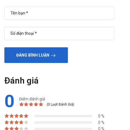
tăng men gan transaminase tạm thời là các tác dụng
không mong muốn ít gặp hơn.
Bạch cầu, tiểu cầu giảm, trầm cảm, phù ngoại biên, đổ
nhiều mồ hôi,...là những tác dụng không mong muốn hiếm
gặp.
Thông tin ngay tới bác sĩ các tác dụng không mong muốn
khi sử dụng thuốc mà bạn gặp phải.
Thuốc có tương tác với thuốc khác hoặc
ĐĂNG BÌNH LUẬN
thực phẩm không?
Omeprazol có thể làm chậm quá trình đào thải của một
số thuốc như Diazepam, Phenytoin và Warfarin do gây
Đánh giá
tương tác với các dược chất chuyển hóa qua hệ enzym
CYP450, từ đó khiến thời gian lưu hành của các thuốc này
0
trong cơ thể kéo dài hơn. Bên cạnh đó, các nghiên cứu
Điểm đánh giá
(0 Lượt Đánh Giá)
cho thấy Omeprazol có khả năng làm tăng nồng độ
ciclosporin trong huyết tương.
0 %
Không chỉ vậy, Omeprazol còn khuếch đại tác dụng của
0 %
dicoumarol và tăng hiệu quả điều trị trong phác đồ tiêu
0 %