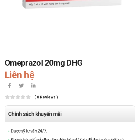
Omeprazol 20mg DHG
Liên hệ
( 0 Reviews )
Chính sách khuyến mãi
Dược sỹ tư vấn 24/7.
Khách hàng lấy sỉ, sll vui lòng liên hệ call/Zalo để được cập nhật giá