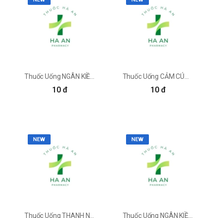
rau kinh giới giúp đẩy lùi các dấu hiệu lão hóa,
giúp cho da mặt tràn đầy sức sống.
Làm sạch hệ hô hấp
Các chất flavonoid, tecpen và carvacrol trong
rau kinh giới giúp trị ho, làm tan đờm, đẩy đờm
ra khỏi phổi và bảo vệ cơ thể khỏi ung thư phổi.
Thuốc Uống NGÂN KIỀU GIẢI ĐỘC Công Ty TNHH Mtv Dược Phẩm Phước Sanh Pharma
Thuốc Uống CẢM CÚM - F - Fitopharma
Ngoài ra, nó cũng giúp giảm khả năng bị nhiễm
trùng xoang.
10 đ
10 đ
Trị chảy máu cam, tiểu tiện hoặc đại tiện ra máu
Theo Đông y, ăn hoặc uống lá, hoa của cây kinh
giới có thể giúp trị chảy máu cam, tiểu tiện hoặc
đại tiện ra máu.
NEW
NEW
Trị chảy máu cam: Đun sôi hoa kinh giới cùng
200ml nước lọc. Đun tới khi nước sắc lại còn
100ml thì bạn chia làm 2 lần uống mỗi ngày.
Trị đại tiện ra máu: Nghiền lá kinh giới thành bột
rồi hòa với nước cháo gạo nếp, uống 3 lần/ngày
cho đến khi hết.
Trị tiểu tiện ra máu: Dùng lá kinh giới và sa nhân
Thuốc Uống THANH NHIỆT TIÊU ĐỘC - F - Fitopharma
Thuốc Uống NGÂN KIỀU GIẢI ĐỘC - F - Fitopharma