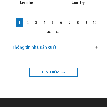
Liên hệ
Liên hệ
‹
1
2
3
4
5
6
7
8
9
10
...
46
47
›
Thông tin nhà sản xuất
Danh sách các sản phẩm được sản xuất bởi Agimexpharm
XEM THÊM