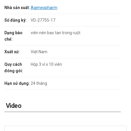
Nhà sản xuất:
Agimexpharm
Số đăng ký:
VD-27755-17
Dạng bào
viên nén bao tan trong ruột
chế:
Xuất xứ:
Việt Nam
Quy cách
Hộp 3 vỉ x 10 viên
đóng gói:
Hạn sử dụng:
24 tháng
Video