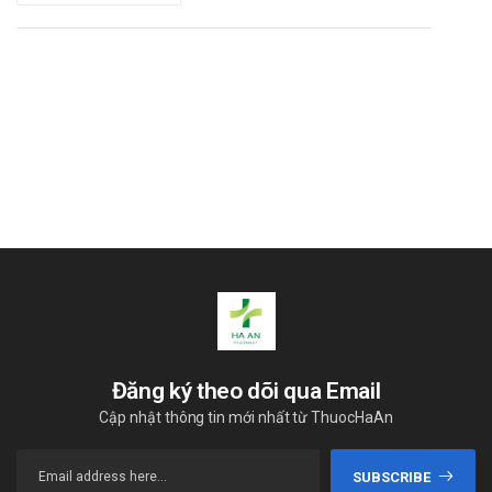
nhật theo từng thời điểm. Để biết sản phẩm có thể thay
thế Esoragim 20 phù hợp với từng trường hợp cụ thể,
người dùng nên liên hệ trực tiếp Nhà thuốc Hà An để được
tư vấn.
Đăng ký theo dõi qua Email
Cập nhật thông tin mới nhất từ ThuocHaAn
SUBSCRIBE