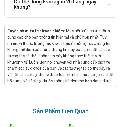
Có thể dùng Esoragim 20 hàng ngày
CYP2C19 và CYP3A4.
không?
Thải trừ: Thuốc được thải trừ chủ yếu qua nước tiểu
dưới dạng chất chuyển hóa, phần còn lại đào thải
qua phân.
Tuyên bố miễn trừ trách nhiệm:
Mục tiêu của chúng tôi là
Thuốc Esoragim 20 có tác dụng gì?
cung cấp cho bạn thông tin hiện tại và phù hợp nhất. Tuy
nhiên, vì thuốc tương tác khác nhau ở mỗi người, chúng tôi
Thuốc được sử dụng trong điều trị trào ngược dạ dày thực
không thể đảm bảo rằng thông tin này bao gồm tất cả các
quản có hoặc không kèm tổn thương niêm mạc thực quản.
tương tác có thể. Thông tin này không thay thế cho lời
Thuốc được dùng trong phác đồ điều trị viêm loét dạ dày
khuyên y tế. Luôn luôn nói chuyện với nhà cung cấp dịch vụ
tá tràng liên quan đến tăng tiết acid.
chăm sóc sức khỏe của bạn về các tương tác có thể xảy ra
Thuốc được chỉ định phối hợp trong các phác đồ tiệt trừ
với tất cả các loại thuốc theo toa, vitamin, thảo dược và chất
vi khuẩn Helicobacter pylori theo hướng dẫn y tế.
bổ sung, và các loại thuốc không kê đơn mà bạn đang dùng.
Ai nên sử dụng thuốc này?
Người bị trào ngược dạ dày thực quản gây nóng rát, ợ
chua kéo dài.
Sản Phẩm Liên Quan
Người mắc viêm loét dạ dày hoặc tá tràng liên quan đến
tăng tiết acid.
Người cần bảo vệ niêm mạc dạ dày khi sử dụng thuốc ảnh