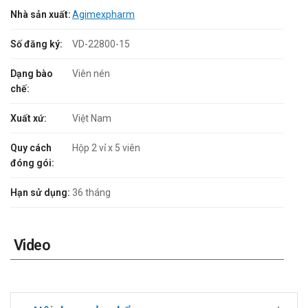
Nhà sản xuất:
Agimexpharm
Số đăng ký:
VD-22800-15
Dạng bào
Viên nén
chế:
Xuất xứ:
Việt Nam
Quy cách
Hộp 2 vỉ x 5 viên
đóng gói:
Hạn sử dụng:
36 tháng
Video