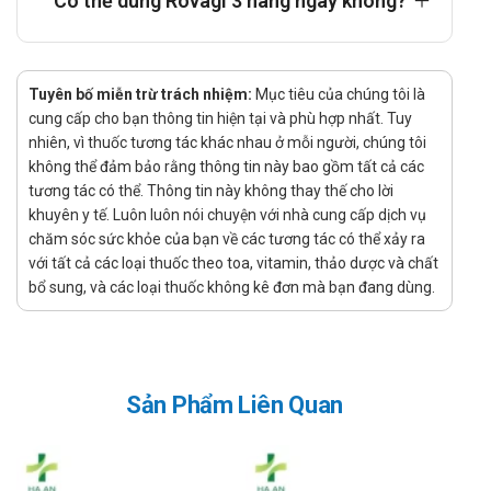
Có thể dùng Rovagi 3 hàng ngày không?
Chuyển hóa: Spiramycin được chuyển hóa chủ yếu
tại gan thông qua các quá trình sinh học nội sinh.
Thải trừ: Thuốc được đào thải phần lớn qua mật và
phân, chỉ một lượng nhỏ bài tiết qua nước tiểu.
Tuyên bố miễn trừ trách nhiệm:
Mục tiêu của chúng tôi là
Thuốc Rovagi 3 có tác dụng gì?
cung cấp cho bạn thông tin hiện tại và phù hợp nhất. Tuy
nhiên, vì thuốc tương tác khác nhau ở mỗi người, chúng tôi
Thuốc được sử dụng trong điều trị nhiễm khuẩn đường hô
không thể đảm bảo rằng thông tin này bao gồm tất cả các
hấp trên như viêm họng, viêm amidan, viêm xoang do vi
tương tác có thể. Thông tin này không thay thế cho lời
khuyên y tế. Luôn luôn nói chuyện với nhà cung cấp dịch vụ
khuẩn nhạy cảm.
chăm sóc sức khỏe của bạn về các tương tác có thể xảy ra
Rovagi 3 được chỉ định trong các nhiễm khuẩn răng hàm
với tất cả các loại thuốc theo toa, vitamin, thảo dược và chất
mặt, bao gồm viêm lợi và nhiễm khuẩn quanh răng.
bổ sung, và các loại thuốc không kê đơn mà bạn đang dùng.
Thuốc có thể được dùng trong điều trị một số nhiễm
khuẩn da và mô mềm không biến chứng.
Ai nên sử dụng thuốc này?
Người bị nhiễm khuẩn đường hô hấp trên do vi khuẩn nhạy
Sản Phẩm Liên Quan
cảm với spiramycin.
Người mắc nhiễm khuẩn răng hàm mặt cần sử dụng kháng
sinh nhóm macrolid.