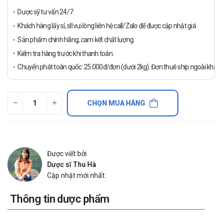
Dược sỹ tư vấn 24/7.
Khách hàng lấy sỉ, sll vui lòng liên hệ call/Zalo để được cập nhật giá
Sản phẩm chính hãng, cam kết chất lượng.
Kiểm tra hàng trước khi thanh toán.
Chuyển phát toàn quốc: 25.000đ/đơn (dưới 2kg). Đơn thuê ship ngoài khách
CHỌN MUA HÀNG
Được viết bởi
Dược sĩ Thu Hà
Cập nhật mới nhất:
Thông tin dược phẩm