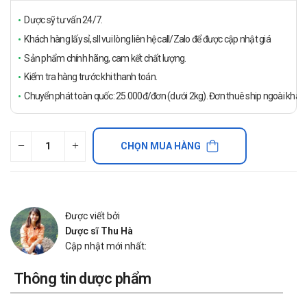
Dược sỹ tư vấn 24/7.
Khách hàng lấy sỉ, sll vui lòng liên hệ call/Zalo để được cập nhật giá
Sản phẩm chính hãng, cam kết chất lượng.
Kiểm tra hàng trước khi thanh toán.
Chuyển phát toàn quốc: 25.000đ/đơn (dưới 2kg). Đơn thuê ship ngoài khách
CHỌN MUA HÀNG
Được viết bởi
Dược sĩ Thu Hà
Cập nhật mới nhất:
Thông tin dược phẩm