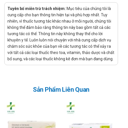
Nhà sản xuất và xuất xứ
Tuyên bố miễn trừ trách nhiệm:
Mục tiêu của chúng tôi là
Nhà sản xuất: Công ty Cổ phần Dược phẩm Minh Dân
cung cấp cho bạn thông tin hiện tại và phù hợp nhất. Tuy
Xuất xứ: Việt Nam
nhiên, vì thuốc tương tác khác nhau ở mỗi người, chúng tôi
Xử lý quên liều
không thể đảm bảo rằng thông tin này bao gồm tất cả các
tương tác có thể. Thông tin này không thay thế cho lời
Việc quên một liều có thể sẽ không gây ra vấn đề nghiêm
khuyên y tế. Luôn luôn nói chuyện với nhà cung cấp dịch vụ
trọng, tuy nhiên nếu việc này diễn ra thường xuyên có thể sẽ
chăm sóc sức khỏe của bạn về các tương tác có thể xảy ra
gây ảnh hưởng đến hiệu quả điều trị. Tuy nhiên, nếu quên liều
với tất cả các loại thuốc theo toa, vitamin, thảo dược và chất
xảy ra thì chỉ cần sử dụng ngay liều đã quên nếu như thời gian
bổ sung, và các loại thuốc không kê đơn mà bạn đang dùng.
quên liều chưa lâu, còn nếu như quên quá lâu hoặc gần tới
thời gian dùng liều tiếp theo thì bỏ qua liều đã quên và chỉ cần
uống liều sắp đến. Và nếu như hay quên thì bạn có thể tạo
nhắc nhở, báo thức nhắc uống thuốc bằng điện thoại để tránh
Sản Phẩm Liên Quan
ảnh hưởng tới tác dụng của sản phẩm.
Xử lý quá quên liều
Dược phẩm đặc biệt là thuốc khi sử dụng quá liều có thể gây
ra các tác dụng phụ không mong muốn, nghiêm trọng có thể
gây ngộ độc. Vì thế cần thận trọng khi dùng thuốc, chú ý sử