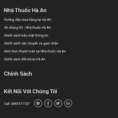
đến hormone, vì vậy không phù hợp để tự ý sử dụng.
Nhà Thuốc Hà An
Người bệnh chỉ nên dùng Proges 200 khi đã được bác sĩ
thăm khám, xét nghiệm và kê đơn, đồng thời cần tuân thủ
Hướng dẫn mua hàng tại Hà An
đúng liều lượng và thời gian điều trị. Việc dùng sai đối
Về chúng tôi - Nhà thuốc Hà An
tượng hoặc kéo dài không kiểm soát có thể gây rối loạn
nội tiết, buồn ngủ, chóng mặt hoặc các tác dụng không
Chính sách bảo mật thông tin
mong muốn khác. Do đó, Proges 200 chỉ nên sử dụng khi
Chính sách vận chuyển và giao nhận
thật sự cần thiết và có hướng dẫn chuyên môn để đảm
Hình thức thanh toán tại Nhà thuốc Hà An
bảo hiệu quả và an toàn.
Chính sách đổi trả tại Hà An
Thuốc thay thế cho Proges 200
Các lựa chọn thay thế Proges 200 dùng hỗ trợ điều trị rối
Chính Sách
loạn liên quan đến thiếu hụt Progesterone đang được Nhà
thuốc Hà An cập nhật nhằm đáp ứng từng nhu cầu điều trị
Kết Nối Với Chúng Tôi
khác nhau. Người dùng có thể liên hệ trực tiếp Nhà thuốc
Hà An để được tư vấn sản phẩm phù hợp với tình trạng
hiện tại.
Call: 0941371107