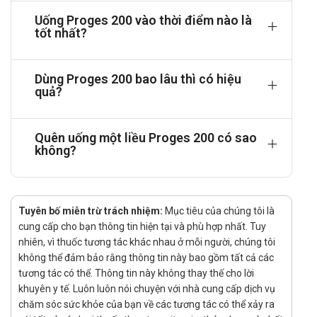
đầy đủ, progesterone giúp niêm mạc tử cung phát
Uống Proges 200 vào thời điểm nào là
triển và chuyển sang giai đoạn chế tiết (pha hoàng
tốt nhất?
thể), tạo môi trường thuận lợi cho phôi thai. Khi
nồng độ progesterone giảm mạnh vào cuối chu kỳ,
quá trình bong niêm mạc tử cung sẽ xảy ra, từ
Dùng Proges 200 bao lâu thì có hiệu
đó khởi phát hiện tượng hành kinh.
quả?
Ngoài ra, các hormone steroid tự nhiên còn có tác
động điều hòa hoạt động của nội mạc tử cung,
Quên uống một liều Proges 200 có sao
thúc đẩy sự phát triển của tuyến vú, làm giãn cơ
không?
trơn tử cung, ức chế sự trưởng thành và rụng trứng
của nang noãn, đồng thời duy trì quá trình mang
thai một cách ổn định.
Tuyên bố miễn trừ trách nhiệm:
Dược động học:
Mục tiêu của chúng tôi là
cung cấp cho bạn thông tin hiện tại và phù hợp nhất. Tuy
Hấp thu: Khi sử dụng bằng đường uống,
nhiên, vì thuốc tương tác khác nhau ở mỗi người, chúng tôi
progesterone có khả năng hấp thu toàn thân thấp
không thể đảm bảo rằng thông tin này bao gồm tất cả các
do bị chuyển hóa mạnh tại gan trong lần đi qua đầu
tương tác có thể. Thông tin này không thay thế cho lời
tiên. Ngược lại, hoạt chất này được hấp thu hiệu
khuyên y tế. Luôn luôn nói chuyện với nhà cung cấp dịch vụ
quả hơn khi dùng đường âm đạo hoặc trực tràng,
chăm sóc sức khỏe của bạn về các tương tác có thể xảy ra