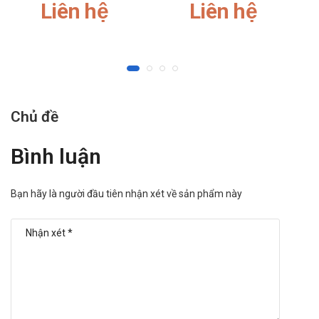
Liên hệ
Liên hệ
Phụ nữ tiền mãn kinh và mãn kinh đang dùng liệu pháp
estrogen, cần bổ sung progesterone để bảo vệ nội mạc tử
cung.
Bệnh nhân bị rối loạn chức năng hoàng thể được chẩn
đoán rõ ràng.
Ai không nên dùng thuốc Proges 200?
Chủ đề
Người bị quá mẫn với thành phần trong thuốc Proges 200
Bệnh nhân mắc các bệnh gan nghiêm trọng như: ung thư
Bình luận
gan, hội chứng Dubin-Johnson,...
Rối loạn huyết khối tĩnh mạch, tai biến mạch máu não, ung
thư vú, tử cung.
Bạn hãy là người đầu tiên nhận xét về sản phẩm này
Bệnh nhân bị chảy máu âm đạo vô căn
Cách dùng và liều dùng thuốc Proges 200
Liều dùng:
Liều khuyến cáo là 200-300mg/ ngày, chia ra uống 2
lần/ ngày, 1 lần vào sau bữa ăn sáng và 1 lần vào buổi
tối trước khi đi ngủ.