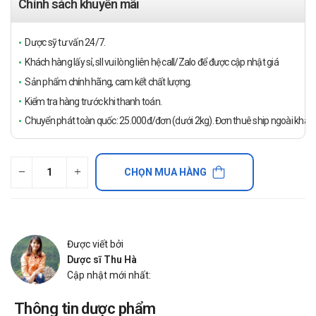
Chính sách khuyến mãi
Dược sỹ tư vấn 24/7.
Khách hàng lấy sỉ, sll vui lòng liên hệ call/Zalo để được cập nhật giá
Sản phẩm chính hãng, cam kết chất lượng.
Kiểm tra hàng trước khi thanh toán.
Chuyển phát toàn quốc: 25.000đ/đơn (dưới 2kg). Đơn thuê ship ngoài khách
CHỌN MUA HÀNG
Được viết bởi
Dược sĩ Thu Hà
Cập nhật mới nhất:
Thông tin dược phẩm