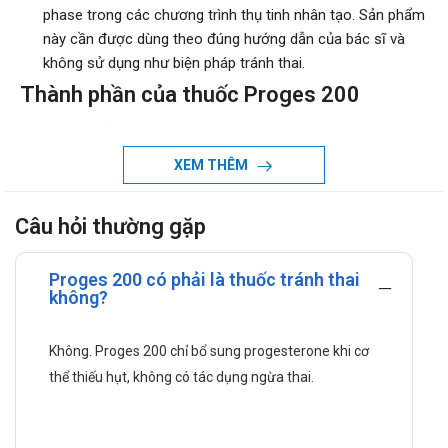
phase trong các chương trình thụ tinh nhân tạo. Sản phẩm
này cần được dùng theo đúng hướng dẫn của bác sĩ và
không sử dụng như biện pháp tránh thai.
Thành phần của thuốc Proges 200
Thành phần chính, hàm lượng: Progesterone 200mg
Cơ chế tác dụng
XEM THÊM
Dược lực học:
Progesterone là một hormone steroid tự nhiên
Câu hỏi thường gặp
được cơ thể tiết ra chủ yếu từ hoàng thể trong nửa
sau của chu kỳ kinh nguyệt. Hormone này được
Proges 200 có phải là thuốc tránh thai
tổng hợp từ các tiền chất steroid tại buồng trứng,
không?
tinh hoàn, vỏ tuyến thượng thận và nhau thai, dưới
sự kích thích của hormone lutein hóa (LH).
Không. Proges 200 chỉ bổ sung progesterone khi cơ
Progesterone giữ vai trò then chốt trong việc tạo
thể thiếu hụt, không có tác dụng ngừa thai.
điều kiện cho trứng làm tổ và bảo đảm sự ổn định
của thai kỳ.
Ở nữ giới, khi kết hợp với lượng estrogen nội sinh