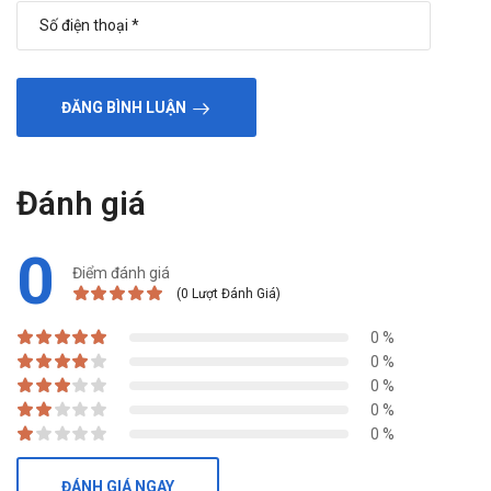
dạ dày, táo bón, đầy hơi, khô miệng hoặc họng, khối u
tuyến đáy dạ dày (lành tính).
Rối loạn gan mật: Tăng men gan.
Rối loạn da và mô dưới da: Nổi mày đay, ngứa, phát
ĐĂNG BÌNH LUẬN
ban.
Rối loạn tổng quát: Mệt mỏi.
Ít gặp:
Đánh giá
Rối loạn máu và hệ bạch huyết: Giảm bạch cầu, giảm
tiểu cầu, tăng bạch cầu ái toan.
0
Rối loạn tâm thần: Trầm cảm.
Điểm đánh giá
Rối loạn cơ xương và mô liên kết: Gãy xương hông, cổ
(0 Lượt Đánh Giá)
tay hoặc cột sống, đau khớp, đau cơ.
Rối loạn tổng quát: Phù.
0 %
Cận lâm sàng: Tăng mức gastrin huyết thanh, enzym
0 %
gan, hematocrit, hemoglobin, acid uric và protein niệu.
0 %
0 %
Hiếm gặp:
0 %
Rối loạn máu và hệ bạch huyết: Thiếu máu.
Rối loạn tâm thần: Ảo giác, mất ngủ, nhầm lẫn.
ĐÁNH GIÁ NGAY