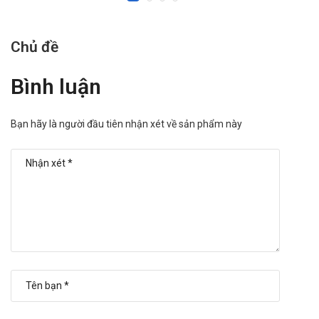
Liều uống trong những ngày sau
Uống 1 – 6 viên/ngày để duy trì tiết acid dịch vị
Chủ đề
cơ bản dưới 10 mEq/giờ (5 mEq/giờ ở người
bệnh trước đó có phẫu thuật dạ dày). Liều trên 4
Bình luận
viên/ngày nên chia làm 2 lần uống.
Bệnh gan
Bạn hãy là người đầu tiên nhận xét về sản phẩm này
Cần điều chỉnh liều cho người có bệnh gan nặng.
Phải giảm liều, thường không được vượt quá 1
viên/ngày.
Cách dùng:
Nên uống vào buổi sáng, tốt nhất là trước khi ăn, không
cần nhau, cắn viên. Uống thuốc với nước lọc.
Tác dụng phụ có thể gặp khi dùng thuốc
Thường gặp:
Rối loạn hệ thần kinh: Nhức đầu, chóng mặt.
Rối loạn tiêu hóa: Nôn mửa, buồn nôn, tiêu chảy, đau