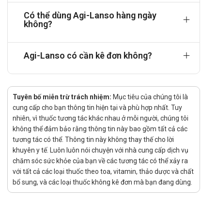
lansoprazol được phối hợp kháng sinh nhằm hỗ trợ
Có thể dùng Agi-Lanso hàng ngày
loại bỏ vi khuẩn và giảm nguy cơ tái phát tổn
không?
thương niêm mạc dạ dày.
Dược động học:
Hấp thu: Lansoprazol được hấp thu nhanh qua
Agi-Lanso có cần kê đơn không?
đường tiêu hóa, đạt nồng độ tối đa trong máu sau
hơn một giờ uống thuốc và có sinh khả dụng cao
nhờ khả năng giải phóng dược chất ổn định.
Tuyên bố miễn trừ trách nhiệm:
Mục tiêu của chúng tôi là
Phân bố: Sau khi hấp thu, hoạt chất gắn gần như
cung cấp cho bạn thông tin hiện tại và phù hợp nhất. Tuy
hoàn toàn với protein huyết tương, giúp duy trì nồng
nhiên, vì thuốc tương tác khác nhau ở mỗi người, chúng tôi
độ phân bố đều trong cơ thể và hạn chế dao động
không thể đảm bảo rằng thông tin này bao gồm tất cả các
trong hệ tuần hoàn.
tương tác có thể. Thông tin này không thay thế cho lời
Chuyển hóa: Lansoprazol được chuyển hóa mạnh
khuyên y tế. Luôn luôn nói chuyện với nhà cung cấp dịch vụ
tại gan thông qua hệ enzym CYP450, tạo ra nhiều
chăm sóc sức khỏe của bạn về các tương tác có thể xảy ra
chất chuyển hóa không còn hoạt tính đáng kể đối
với tất cả các loại thuốc theo toa, vitamin, thảo dược và chất
với quá trình kiểm soát acid.
bổ sung, và các loại thuốc không kê đơn mà bạn đang dùng.
Thải trừ: Hoạt chất được đào thải qua nước tiểu và
phân với tỷ lệ tương đối cân bằng, và thời gian thải