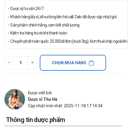
Dược sỹ tư vấn 24/7.
Khách hàng lấy sỉ, sll vui lòng liên hệ call/Zalo để được cập nhật giá
Sản phẩm chính hãng, cam kết chất lượng.
Kiểm tra hàng trước khi thanh toán.
Chuyển phát toàn quốc: 25.000đ/đơn (dưới 2kg). Đơn thuê ship ngoài khách
CHỌN MUA HÀNG
Được viết bởi
Dược sĩ Thu Hà
Cập nhật mới nhất: 2025-11-18 17:14:34
Thông tin dược phẩm