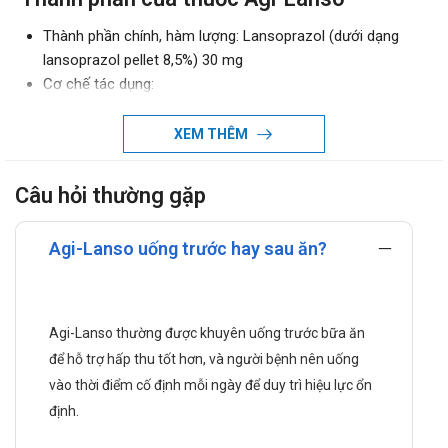
Thành phần chính, hàm lượng: Lansoprazol (dưới dạng
lansoprazol pellet 8,5%) 30 mg
Cơ chế tác dụng:
Dược lực học:
XEM THÊM
Lansoprazol là thuốc thuộc nhóm ức chế bơm
proton, hoạt động bằng cách gắn không hồi phục
vào enzym H⁺/K⁺-ATPase để ngăn quá trình đưa
Câu hỏi thường gặp
ion hydro vào lòng dạ dày.
Hoạt chất có khả năng giảm tiết acid cả ở trạng thái
Agi-Lanso uống trước hay sau ăn?
cơ bản và khi được kích thích, từ đó giúp cải thiện
các triệu chứng liên quan đến viêm loét hoặc trào
ngược.
Agi-Lanso thường được khuyên uống trước bữa ăn
Lansoprazol thường được dùng trong thời gian
ngắn cho loét dạ dày tá tràng và có thể dùng lâu dài
để hỗ trợ hấp thu tốt hơn, và người bệnh nên uống
ở người mắc bệnh lý tăng tiết như hội chứng
vào thời điểm cố định mỗi ngày để duy trì hiệu lực ổn
Zollinger-Ellison.
định.
Trong điều trị nhiễm Helicobacter pylori,