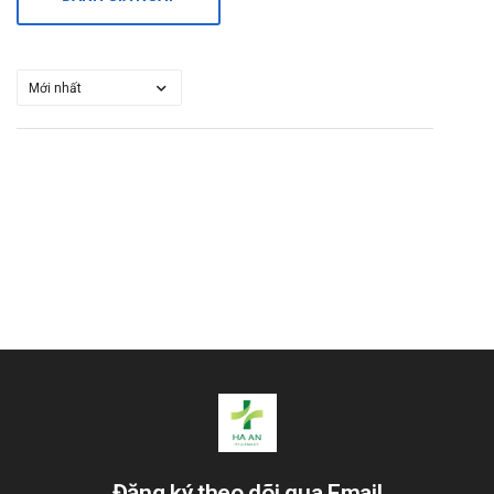
Rối loạn hệ thần kinh: Dị cảm, chóng mặt, bồn chồn,
buồn ngủ, run.
Rối loạn mắt: Rối loạn thị giác.
Rối loạn tiêu hóa: Viêm tụy, nhiễm nấm candida ở thực
quản, viêm lưỡi, rối loạn vị giác.
Rối loạn gan mật: Viêm gan, vàng da.
Rối loạn da và mô dưới da: Đốm xuất huyết, ban xuất
huyết, hồng ban đa dạng, nhạy cảm với ánh sáng, rụng
tóc.
Rối loạn thận và tiết niệu: Viêm thận kẽ.
Rối loạn hệ thống sinh sản và vú: To vú đàn ông.
Rối loạn tổng quát: Phù mạch, sốt, tăng tiết mồ hôi,
chán ăn, bất lực.
Rất hiếm gặp:
Rối loạn máu và hệ bạch huyết:Thiếu máu bất sản, mất
bạch cầu hạt.
Rối loạn hệ thống miễn dịch: Sốc phản vệ.
Rối loạn tiêu hóa: Viêm đại tràng, viêm miệng.
Đăng ký theo dõi qua Email