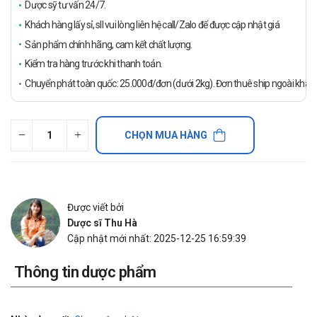
Dược sỹ tư vấn 24/7.
Khách hàng lấy sỉ, sll vui lòng liên hệ call/Zalo để được cập nhật giá
Sản phẩm chính hãng, cam kết chất lượng.
Kiểm tra hàng trước khi thanh toán.
Chuyển phát toàn quốc: 25.000đ/đơn (dưới 2kg). Đơn thuê ship ngoài khách
CHỌN MUA HÀNG
Được viết bởi
Dược sĩ Thu Hà
Cập nhật mới nhất: 2025-12-25 16:59:39
Thông tin dược phẩm