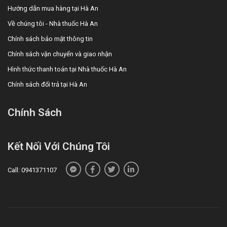
chỉnh liều nếu chưa được tư vấn chuyên môn.
Hướng dẫn mua hàng tại Hà An
Thuốc thay thế cho Rami-5A 10mg
Về chúng tôi - Nhà thuốc Hà An
Các lựa chọn thay thế Rami-5A 10mg dùng hỗ trợ điều trị
Chính sách bảo mật thông tin
tăng huyết áp đang được Nhà thuốc Hà An cập nhật nhằm
Chính sách vận chuyển và giao nhận
đáp ứng từng nhu cầu điều trị khác nhau. Người dùng có
Hình thức thanh toán tại Nhà thuốc Hà An
thể liên hệ trực tiếp Nhà thuốc Hà An để được tư vấn sản
phẩm phù hợp với tình trạng hiện tại.
Chính sách đổi trả tại Hà An
Chính Sách
Kết Nối Với Chúng Tôi
Call: 0941371107