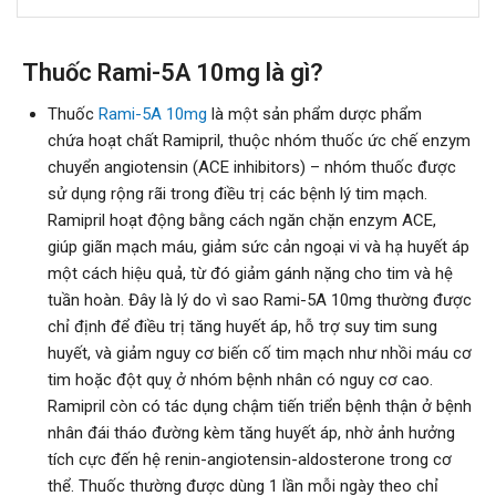
Thuốc Rami-5A 10mg là gì?
Thuốc
Rami-5A 10mg
là một sản phẩm dược phẩm
chứa hoạt chất Ramipril, thuộc nhóm thuốc ức chế enzym
chuyển angiotensin (ACE inhibitors) – nhóm thuốc được
sử dụng rộng rãi trong điều trị các bệnh lý tim mạch.
Ramipril hoạt động bằng cách ngăn chặn enzym ACE,
giúp giãn mạch máu, giảm sức cản ngoại vi và hạ huyết áp
một cách hiệu quả, từ đó giảm gánh nặng cho tim và hệ
tuần hoàn. Đây là lý do vì sao Rami-5A 10mg thường được
chỉ định để điều trị tăng huyết áp, hỗ trợ suy tim sung
huyết, và giảm nguy cơ biến cố tim mạch như nhồi máu cơ
tim hoặc đột quỵ ở nhóm bệnh nhân có nguy cơ cao.
Ramipril còn có tác dụng chậm tiến triển bệnh thận ở bệnh
nhân đái tháo đường kèm tăng huyết áp, nhờ ảnh hưởng
tích cực đến hệ renin-angiotensin-aldosterone trong cơ
thể. Thuốc thường được dùng 1 lần mỗi ngày theo chỉ