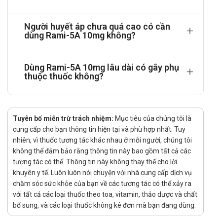
lớn. Tuy nhiên, việc bradykinin tích lũy do ức chế
ACE cũng có thể là nguyên nhân dẫn đến tình trạng
Người huyết áp chưa quá cao có cần
ho khan ở một số người sử dụng thuốc.
dùng Rami-5A 10mg không?
Dược động học:
Tác dụng dược lý của ramipril thể hiện chủ yếu
Dùng Rami-5A 10mg lâu dài có gây phụ
thông qua ramiprilat – chất chuyển hóa có hoạt tính
thuộc thuốc không?
diacid, với cơ chế tác động tương tự. Sau khi dùng
đường uống, khoảng 50–60% liều ramipril được hấp
thu vào cơ thể.
Tại gan, ramipril được chuyển hóa thành ramiprilat,
Tuyên bố miễn trừ trách nhiệm:
Mục tiêu của chúng tôi là
trong khi các chất chuyển hóa còn lại hầu
cung cấp cho bạn thông tin hiện tại và phù hợp nhất. Tuy
như không có tác dụng sinh học. Nồng độ ramiprilat
nhiên, vì thuốc tương tác khác nhau ở mỗi người, chúng tôi
trong huyết tương thường đạt mức tối đa sau 2–4
không thể đảm bảo rằng thông tin này bao gồm tất cả các
giờ kể từ khi uống thuốc, và khoảng 56% lượng
tương tác có thể. Thông tin này không thay thế cho lời
khuyên y tế. Luôn luôn nói chuyện với nhà cung cấp dịch vụ
ramiprilat gắn với protein huyết tương.
chăm sóc sức khỏe của bạn về các tương tác có thể xảy ra
Quá trình thải trừ diễn ra chủ yếu qua thận, với
với tất cả các loại thuốc theo toa, vitamin, thảo dược và chất
ramiprilat và các chất chuyển hóa khác được bài
bổ sung, và các loại thuốc không kê đơn mà bạn đang dùng.
tiết dưới dạng không đổi trong nước tiểu. Bên cạnh