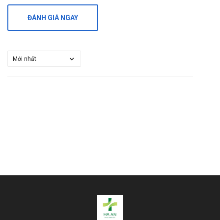
suy tim, nên ngừng các chế phẩm chứa kali hoặc thuốc lợi
tiểu giữ kali trước khi bắt đầu điều trị bằng thuốc ức chế
ĐÁNH GIÁ NGAY
ACE.
Thuốc Rami-5A 10mg có dùng được cho
bà bầu, mẹ cho con bú không?
Không dùng Ramipro 10mg LLoyd cho phụ nữ có bầu, nuôi
con bú.
Thuốc Rami-5A 10mg giá bao nhiêu?
Mua ở đâu uy tín?
Giá của Rami-5A 10mg có thể thay đổi tùy thuộc vào thời
điểm và nhà phân phối. Để biết thông tin chi tiết và chính
xác nhất, bạn có thể liên hệ Hà An qua số Hotline
0971.899.466 hoặc Zalo 090.179.6388 để được hỗ trợ.
Lời khuyên: Có nên dùng thuốc Rami-5A
10mg không?
Việc có nên sử dụng thuốc Rami-5A 10mg hay không phụ