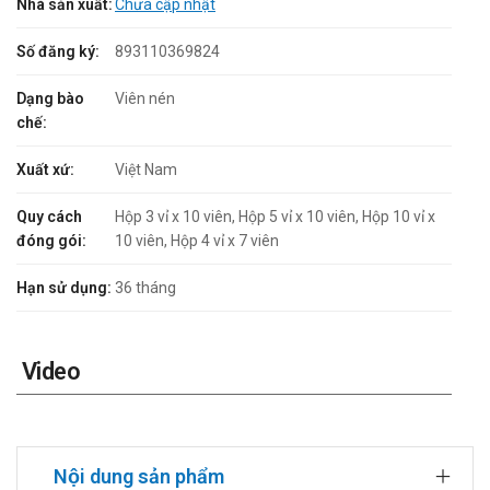
Nhà sản xuất:
Chưa cập nhật
Số đăng ký:
893110369824
Dạng bào
Viên nén
chế:
Xuất xứ:
Việt Nam
Quy cách
Hộp 3 vỉ x 10 viên, Hộp 5 vỉ x 10 viên, Hộp 10 vỉ x
đóng gói:
10 viên, Hộp 4 vỉ x 7 viên
Hạn sử dụng:
36 tháng
Video
Nội dung sản phẩm