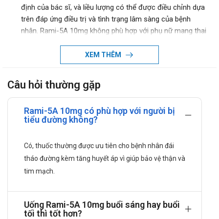
định của bác sĩ, và liều lượng có thể được điều chỉnh dựa
trên đáp ứng điều trị và tình trạng lâm sàng của bệnh
nhân. Rami-5A 10mg không phù hợp với phụ nữ mang thai
do có nguy cơ gây hại cho thai nhi, và cần theo dõi y tế khi
sử dụng bởi có thể gây ra hạ huyết áp, ho khô, hay tăng
XEM THÊM
kali huyết thanh ở một số người dùng.
Thành phần của thuốc Rami-5A 10mg
Câu hỏi thường gặp
Thành phần chính, hàm lượng: Ramipril 10mg
Rami-5A 10mg có phù hợp với người bị
Cơ chế tác dụng
tiểu đường không?
Dược lực học:
Ramipril là thuốc thuộc nhóm ức chế men chuyển
Có, thuốc thường được ưu tiên cho bệnh nhân đái
ACE, có tác dụng làm giảm sự hình thành
tháo đường kèm tăng huyết áp vì giúp bảo vệ thận và
angiotensin II đồng thời hạn chế quá trình phân hủy
tim mạch.
bradykinin trong cơ thể. Khi nồng độ angiotensin II
giảm, các tiểu động mạch được giãn ra, sức cản
mạch ngoại vi suy giảm, từ đó huyết áp được hạ
Uống Rami-5A 10mg buổi sáng hay buổi
xuống nhờ cải thiện lưu thông máu qua hệ mạch
tối thì tốt hơn?