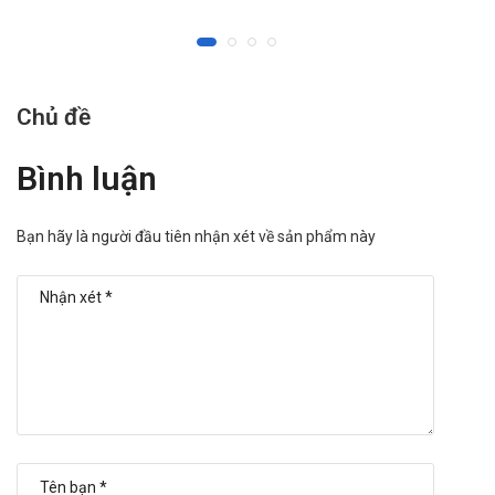
Với bệnh lý cao huyết áp: Uống khởi đầu bằng
1,25mg/lần/ngày. Mức liều duy trì là 2,5 đến 5mg mỗi
lần/ngày, được dùng mức tối đa là 10mg/ngày hoặc
theo hướng dẫn bởi bác sĩ.
Chủ đề
Với suy tim: Cũng khởi đầu với 1,25mg/lần/ngày, với liều
lượng 2,5mg hoặc hơn có thể chia ra 1-2 lần uống
Bình luận
trong ngày, thông thường có thể dùng tối đa lên đến
10mg/ngày.
Dùng để chữa trị dự phòng bệnh tim mạch: Khởi đầu
Bạn hãy là người đầu tiên nhận xét về sản phẩm này
với 2,5mg/lần/ngày. Có thể tăng liều lượng sau 1 tuần
chữa trị nếu như người bệnh dung nạp được mức
5mg/lần/ngày. Uống duy trì mỗi ngày 10mg/lần sau 3
tuần hoặc theo khuyến cáo từ bác sĩ.
Cách dùng:
Uống thuốc Ramipro 10mg LLoyd với nước.
Tác dụng phụ có thể gặp khi dùng thuốc