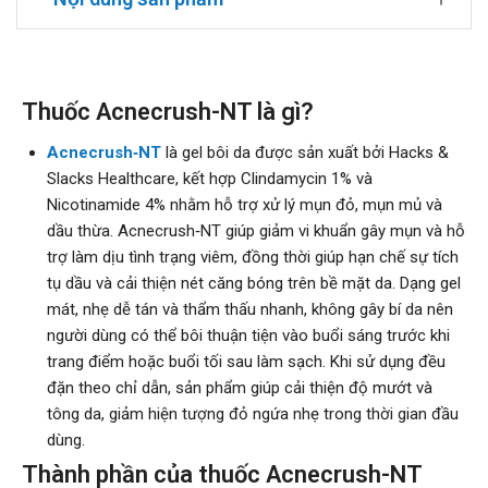
Thuốc Acnecrush-NT là gì?
Acnecrush‑NT
là gel bôi da được sản xuất bởi Hacks &
Slacks Healthcare, kết hợp Clindamycin 1% và
Nicotinamide 4% nhằm hỗ trợ xử lý mụn đỏ, mụn mủ và
dầu thừa. Acnecrush‑NT giúp giảm vi khuẩn gây mụn và hỗ
trợ làm dịu tình trạng viêm, đồng thời giúp hạn chế sự tích
tụ dầu và cải thiện nét căng bóng trên bề mặt da. Dạng gel
mát, nhẹ dễ tán và thẩm thấu nhanh, không gây bí da nên
người dùng có thể bôi thuận tiện vào buổi sáng trước khi
trang điểm hoặc buổi tối sau làm sạch. Khi sử dụng đều
đặn theo chỉ dẫn, sản phẩm giúp cải thiện độ mướt và
tông da, giảm hiện tượng đỏ ngứa nhẹ trong thời gian đầu
dùng.
Thành phần của thuốc Acnecrush-NT