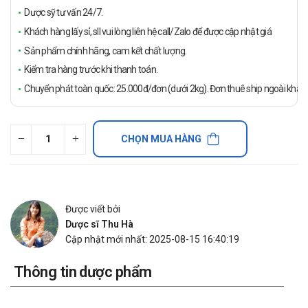
Dược sỹ tư vấn 24/7.
Khách hàng lấy sỉ, sll vui lòng liên hệ call/Zalo để được cập nhật giá
Sản phẩm chính hãng, cam kết chất lượng.
Kiểm tra hàng trước khi thanh toán.
Chuyển phát toàn quốc: 25.000đ/đơn (dưới 2kg). Đơn thuê ship ngoài khách
CHỌN MUA HÀNG
Được viết bởi
Dược sĩ Thu Hà
Cập nhật mới nhất: 2025-08-15 16:40:19
Thông tin dược phẩm