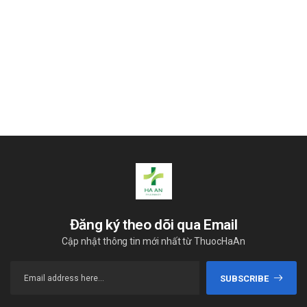
Clindamycin 150mg
, thuộc nhóm kháng sinh lincosamide,
được chỉ định trong điều trị các nhiễm khuẩn do vi khuẩn
nhạy cảm, bao gồm cả mụn trứng cá mức độ vừa đến
nặng. Cũng như Acnecrush-NT, Joterox có thành phần
hoạt chất clindamycin, tác động bằng cách ức chế tổng
hợp protein vi khuẩn, giúp kiểm soát tình trạng viêm do vi
khuẩn gây ra. Quyết định sử dụng sản phẩm nào cần dựa
trên đánh giá y tế, loại vi khuẩn gây bệnh và mức độ lan
rộng của tổn thương.
Đăng ký theo dõi qua Email
Cập nhật thông tin mới nhất từ ThuocHaAn
SUBSCRIBE