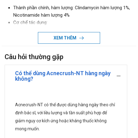
Thành phần chính, hàm lượng: Clindamycin hàm lượng 1%,
Nicotinamide hàm lượng 4%
Cơ chế tác dụng:
Dược lực học:
XEM THÊM
Trong Acnecrush-NT, Clindamycin thuộc nhóm
kháng sinh lincosamide, khi thấm vào vùng da bị
mụn sẽ gắn vào tiểu đơn vị ribosom 50S của vi
Câu hỏi thường gặp
khuẩn, làm ngừng quá trình hình thành liên kết
peptide, từ đó ức chế tổng hợp protein và kìm hãm
Có thể dùng Acnecrush-NT hàng ngày
sự phát triển của vi khuẩn gây mụn.
không?
Nicotinamide, một dạng vitamin B3, hỗ trợ giảm
viêm ở vùng da tổn thương, điều hòa sản xuất bã
nhờn và hạn chế tắc nghẽn lỗ chân lông – yếu tố
Acnecrush-NT có thể được dùng hàng ngày theo chỉ
thường dẫn đến hình thành mụn. Đồng thời, hoạt
định bác sĩ, với liều lượng và tần suất phù hợp để
chất này còn giúp làm mờ vết thâm sau mụn, góp
giảm nguy cơ kích ứng hoặc kháng thuốc không
phần cải thiện tông màu và kết cấu bề mặt da theo
mong muốn.
thời gian sử dụng.