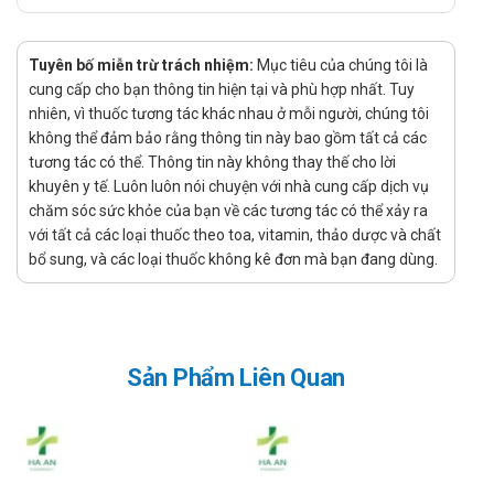
Dược động học:
Thuốc Acnecrush NT Gel khi được sử dụng để bôi
ngoài da được hấp thu toàn thân với tỷ lệ rất thấp.
Tuyên bố miễn trừ trách nhiệm:
Mục tiêu của chúng tôi là
Chỉ khoảng dưới 0,2% liều dùng của clindamycin
cung cấp cho bạn thông tin hiện tại và phù hợp nhất. Tuy
được tìm thấy trong nước tiểu.
nhiên, vì thuốc tương tác khác nhau ở mỗi người, chúng tôi
không thể đảm bảo rằng thông tin này bao gồm tất cả các
Thuốc Acnecrush-NT có tác dụng gì?
tương tác có thể. Thông tin này không thay thế cho lời
khuyên y tế. Luôn luôn nói chuyện với nhà cung cấp dịch vụ
Điều trị mụn viêm, mụn trứng cá, mụn mủ… ở người lớn và
chăm sóc sức khỏe của bạn về các tương tác có thể xảy ra
trẻ em trên 12 tuổi
với tất cả các loại thuốc theo toa, vitamin, thảo dược và chất
Ai nên sử dụng thuốc này?
bổ sung, và các loại thuốc không kê đơn mà bạn đang dùng.
Người bị mụn viêm, mụn mủ nổi khắp khuôn mặt và có da
bóng dầu cần kiểm soát vi khuẩn tại chỗ.
Người bị mụn đỏ sưng, dị ứng nhẹ trên da cần tác động
kháng khuẩn đồng thời giảm viêm tại vùng điều trị.
Sản Phẩm Liên Quan
Người dư dầu tiết nhiều gây bóng nhờn và tắc nghẽn lỗ
chân lông nên dùng để hỗ trợ thông thoáng da.
Ai không nên dùng thuốc Acnecrush-NT?