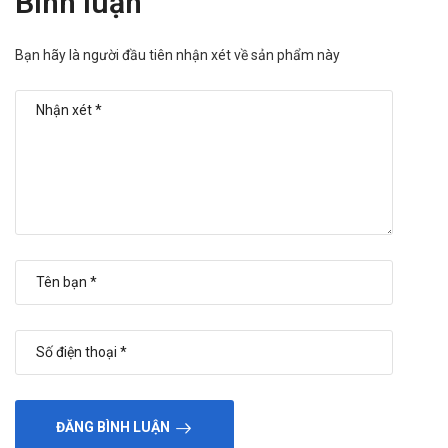
Bình luận
itraconazole có thể ảnh hưởng đến mức độ hấp thu và
phân bố của thuốc bôi trên da.
Bạn hãy là người đầu tiên nhận xét về sản phẩm này
Sử dụng đồng thời thuốc chống trầm cảm thuộc nhóm ức
chế monoamine oxidase hoặc SSRI cần được giám sát y
tế để phòng nguy cơ phản ứng không mong muốn.
Một số thuốc giãn cơ tác dụng ngoại vi có thể tăng tác
động khi dùng chung với Clindamycin, do đó cần thông
báo trước cho bác sĩ nếu đang sử dụng.
Thuốc Acnecrush-NT có dùng được cho
bà bầu, mẹ cho con bú không?
Không khuyến cáo sử dụng thuốc Acnecrush NT Gel cho
phụ nữ đang mang thai và cho con bú.
Thuốc Acnecrush-NT giá bao nhiêu? Mua
ở đâu uy tín?
Acnecrush-NT
hiện đang có giá khoảng
130.000vnđ/hộp
. Thuốc hiện có bán tại
Hà An
, để mua
ĐĂNG BÌNH LUẬN